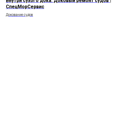
Внутри сухого дока. Доковый ремонт судов |
СпецМорСервис
Докование судов