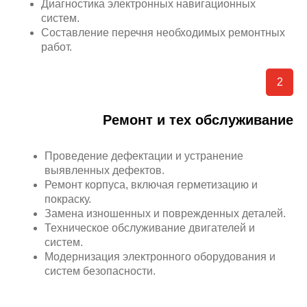
Диагностика электронных навигационных
систем.
Составление перечня необходимых ремонтных
работ.
2
Ремонт и тех обслуживание
Проведение дефектации и устранение
выявленных дефектов.
Ремонт корпуса, включая герметизацию и
покраску.
Замена изношенных и поврежденных деталей.
ГАРАНТИИ
Международная
Техническое обслуживание двигателей и
сертификация
КАЧЕСТВА
систем.
Модернизация электронного оборудования и
систем безопасности.
СпецМорСервис
признанный РОССИЙСКИМ
МОРСКИМ РЕГИСТРОМ СУДОХОДСТВА,
РОССИЙСКИМ РЕЧНЫМ РЕГИСТРОМ