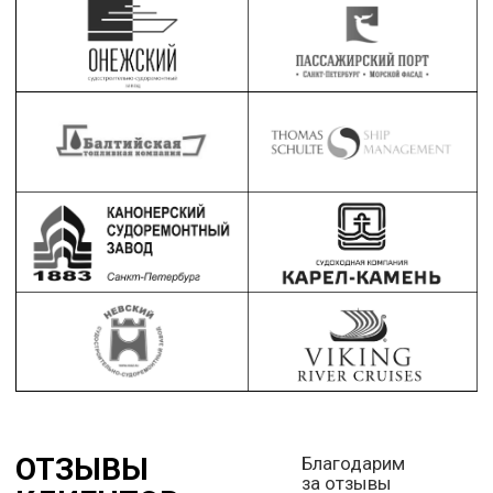
+7
Нажимая на кнопку
Перезвоните мне
вы соглашаетесь
с политикой
конфиденциальности
СТАТЬИ
Пишем про дефектацию,
освидетельствование, ремонт судов
и судового оборудования
Перейти в раздел