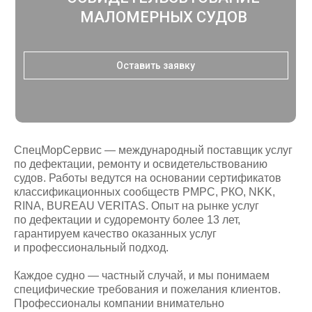
Services S.p.A. и признана
МАЛОМЕРНЫХ СУДОВ
утвержденным предприятием
по замерам толщин и дефектации.
Смотреть сертификат
Оставить заявку
BUREAU VERITAS
Сертифицированы голландским
классификационным сообществом
Bureau Veritas на проведение работ
по замеру остаточных толщин
СпецМорСервис — международный поставщик услуг
и дефектации корпусов.
по дефектации, ремонту и освидетельствованию
судов. Работы ведутся на основании сертификатов
классификационных сообществ РМРС, РКО, NKK,
RINA, BUREAU VERITAS. Опыт на рынке услуг
РКО
по дефектации и судоремонту более 13 лет,
гарантируем качество оказанных услуг
Сертифицированы РОССИЙСКИМ
и профессиональный подход.
КЛАССИФИКАЦИОННЫМ ОБЩЕСТВОМ
на проведение судовых ремонтных
работ, дефектации корпусов
Каждое судно — частный случай, и мы понимаем
и оборудования.
специфические требования и пожелания клиентов.
Смотреть сертификат
Профессионалы компании внимательно