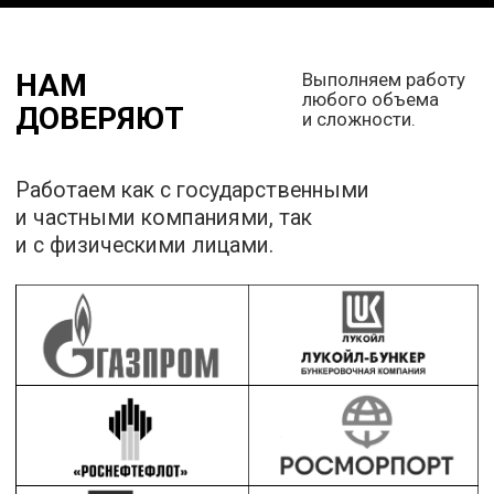
КОНТАКТЫ
Телефон
: 8 800 250-75-24
Email
: info@specmorservice.com
Адрес:
198035, г. Санкт-Петербург, ул.
Невельская дом 3, корп.1, лит.А
ИНН 7804329447
КПП 780501001
ОГРН 1067847071214