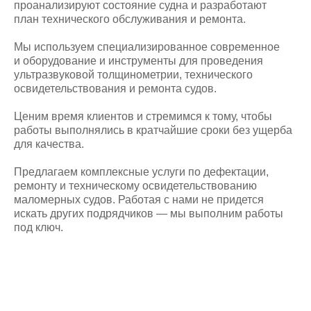
проанализируют состояние судна и разработают
план технического обслуживания и ремонта.
РМРС 1
СпецМорСервис — признанный
Мы используем специализированное современное
РОССИЙСКИМ МОРСКИМ РЕГИСТРОМ
и оборудование и инструменты для проведения
СУДОХОДСТВА поставщик услуг по
ремонту, дефектации и
ультразвуковой толщинометрии, технического
освидетельствованию судов.
освидетельствования и ремонта судов.
Смотреть сертификат
Ценим время клиентов и стремимся к тому, чтобы
работы выполнялись в кратчайшие сроки без ущерба
РМРС 2
для качества.
СпецМорСервис соответствует
Предлагаем комплексные услуги по дефектации,
требованиям РМРС, как предприятие
ремонту и техническому освидетельствованию
осуществляющее переоборудование,
модернизацию и ремонт судов,
маломерных судов. Работая с нами не придется
корпусных конструкций и др.
искать других подрядчиков — мы выполним работы
под ключ.
Смотреть сертификат
СЕРТИФИКАТЫ
Действительны
на 2025 год