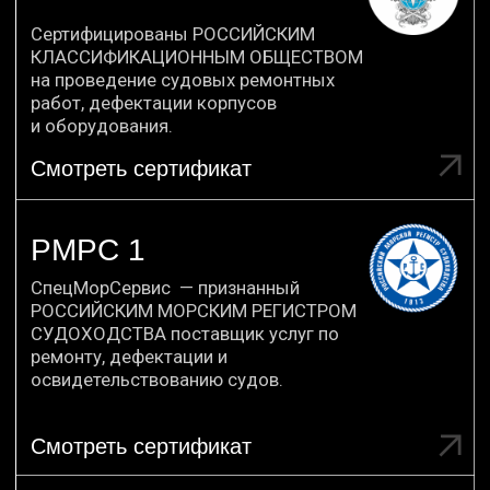
Признательны компании за
оказанные услуги по заявке
1782544665618000005 "Услуги по
ремонту и техническому
обслуживанию судов и лодок" от
18.04.2018.
Ссылка на отзыв
СПБ ГБУ «МОСТОТРЕСТ»
Своевременно все сделали
по соглашению «Выполнение
необходимого объема ремонтных
работ по очередному
освидетельствованию Российским
Речным Регистром теплоходов
«Урал», «Алдан», «Иртыш». Очень
вам благодарны!
Ссылка на отзыв
ОНЕЖСКИЙ ССЗ
Контракт «Выполнение работ
по проведению дефектации
корпусных конструкций
с выполнением замеров остаточных
толщин на теплоходе» был завершён