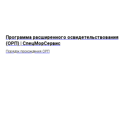
Программа расширенного освидетельствования
(ОРП) | СпецМорСервис
Порядок прохождения ОРП