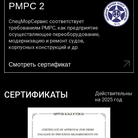
без проблем. Большое спасибо
вашей фирме за качество
и своевременность. Желаем вам
удачи!
Ссылка на отзыв
ОТ РУКОВОДИТЕЛЯ
ООО «СПЕЦМОРСЕРВИС»
Компания СпецМорСервис — признанный
эксперт в области замеров остаточных
толщин, дефектации и судоремонта.