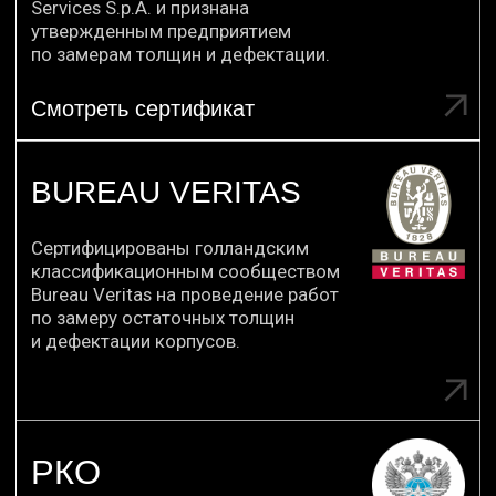
ОТЗЫВЫ
Благодарим
за отзывы
КЛИЕНТОВ
Мы ценим наших клиентов и всегда рады
помочь.
ФГБУ "МОРСПАССЛУЖБА"
Подрядчики исполнили контракт
1770727424919000042 "Выполнение
работ по ремонту баржи-площадки
"ППС-101"". Отлично уложились по
срокам.
Ссылка на отзыв
ФГБУ "БАЛТТЕХМОРДИРЕКЦИЯ"