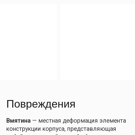
Бухтина
— это остаточный прогиб участка
обшивки корпуса судна и настилов между
двумя смежными балками набора.
Гофры
— это остаточные прогибы,
представляющие собой ряд бухтин между
шпангоутами или продольными балками,
придающие корпусу волнообразный вид.
Появление вмятин, бухтин и гофров