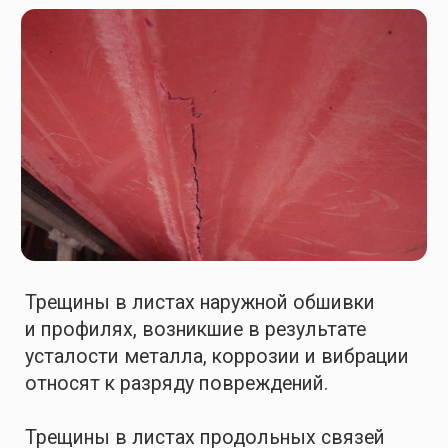
коррозии, появления бухтин, гофр
и трещин, но и по вине экипажа и портовых
работников виде пробоин и вмятин,
полученных из-за нарушения правил
эксплуатации и технических условий.
Вовремя устраненные дефекты
и освидетельствование помогут избежать
преждевременного выхода плавсредства
из строя.
Профессиональная