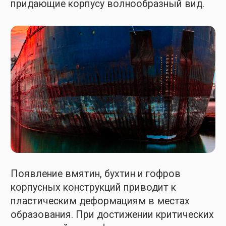
Разрушения
Разрыв
— разделение корпуса судна части.
Критический вид разрыва — разламывание
на штормовой волне.
Пробоина
— сквозное отверстие в обшивке
корпуса судна. По расположению
относительно ватерлинии делятся
на подводные, надводные и пробоины
пояса переменной ватерлинии.
Критическую опасность представляют
подводные пробоины, поскольку через них
интенсивно поступает вода.
Излом —
изменение упругой линии корпуса.
Возникает при разрушении и потере