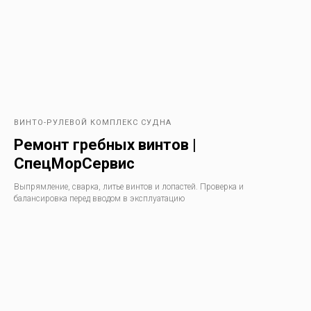
НАМ
Выполняем работу
любого объема
ДОВЕРЯЮТ
и сложности.
Работаем как с государственными
и частными компаниями, так
и с физическими лицами.
ВИНТО-РУЛЕВОЙ КОМПЛЕКС СУДНА
Ремонт гребных винтов |
СпецМорСервис
Выпрямление, сварка, литье винтов и лопастей. Проверка и
балансировка перед вводом в эксплуатацию