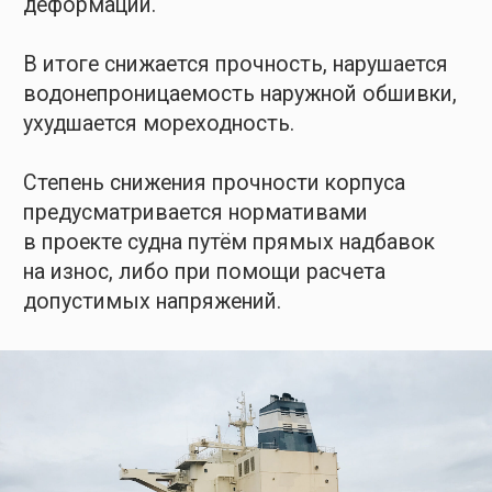
Повреждения
и разрушения
Дефекты корпуса судна делятся на две
группы: повреждения и разрушения.
Повреждения
- это дефекты, которые
ограничивают нормальную эксплуатацию
судна. К этой категории относятся
остаточные деформации, а конкретно:
вмятины, бухтины, гофры, поверхностные
трещины.
Разрушения
- это дефекты, которые
приводят корпус в непригодное для
дальнейшего использования состояние.
Сюда относят сквозные трещины,