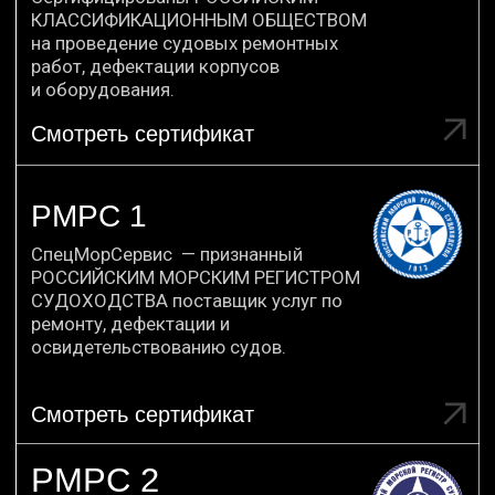
Директор ООО "СпецМорСервис"
Сергеев Александр Владимирович
КОНТАКТЫ
Телефон
: 8 800 250-75-24
Email
: info@specmorservice.com
Адрес:
198035, г. Санкт-Петербург, ул.
Невельская дом 3, корп.1, лит.А
ИНН 7804329447
КПП 780501001
ОГРН 1067847071214