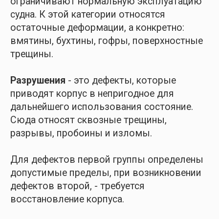
собой остаточный прогиб обшивки
совместно с подкрепляющим набором.
Характеризуется стрелкой прогиба, длиной
и шириной.
Вмятины появляются в результате
столкновения судна с подводным
предметами, навалов при швартовках
и шлюзовании, сжатия льдами, замерзания
воды в цистернах, ударов грейфера
о настил двойного дна при погрузке
и других причин. Вмятину с плавными
очертаниями называют бухтиной.