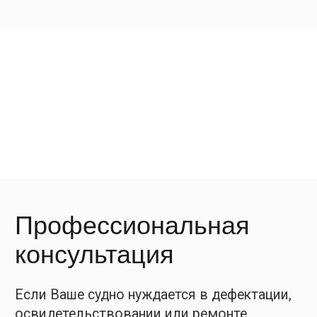
МОРСКИМ РЕГИСТРОМ СУДОХОДСТВА,
РОССИЙСКИМ РЕЧНЫМ РЕГИСТРОМ
СУДОХОДСТВА, Nippon Kaiji Kiokay, BUREAU
VERITAS, RINA Services S.p.A поставщик услуг
по ремонту, дефектации и
освидетельствованию корпусов судов и
судового оборудования.
Дефектация и ремонт ведется на основании
соответствующих сертификатов.
Nippon Kaiji Kiokay
Спецморсервис — единственная
компания на территории северо-запада
РФ, сертифицированная
международным классификационным
сообществом NKK на проведение работ
по дефектации и замеру толщин.
Смотреть сертификат
RINA
Компания СпецМорСервис