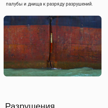
консультация
Если Ваше судно нуждается в дефектации,
освидетельствовании или ремонте
обратитесь в нашу компанию.
СпецМорСервис предоставляет полный
комплекс услуг по дефектации и
судоремонту. Выявляем дефекты
корпусов, восстанавливаем и
освидетельствуем корпусные конструкции.
Работы ведутся на основании
сертификатов классификационных
сообществ: РМРС, РРР, NKK, RINA, BUREAU
VERITAS.
Получить консультацию