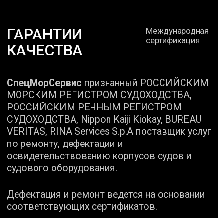
ФГБУ "БАЛТТЕХМОРДИРЕКЦИЯ"
Признательны компании за
оказанные услуги по заявке
1782544665618000005 "Услуги по
ремонту и техническому
обслуживанию судов и лодок" от
18.04.2018.
Ссылка на отзыв
СПБ ГБУ «МОСТОТРЕСТ»
Своевременно все сделали
по соглашению «Выполнение
необходимого объема ремонтных
работ по очередному
освидетельствованию Российским
Речным Регистром теплоходов
«Урал», «Алдан», «Иртыш». Очень
вам благодарны!
Ссылка на отзыв
ОНЕЖСКИЙ ССЗ
Контракт «Выполнение работ
по проведению дефектации