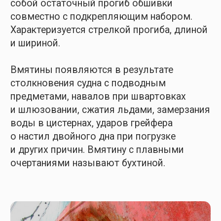
корпусных конструкций приводит к
пластическим деформациям в местах
образования. При достижении критических
показателей эти деформации грозят
разрушением конструкций. При умеренных
возникает наклеп, повышается хрупкость
металаа, снижается надежность
конструкций.
Трещина
— разрыв элемента конструкции,
приводящий к нарушению целостности.
Делятся на поверхностные и сквозные.
Возникают в листах и профилях корпусных
конструкций, углах перекрытий, сварных
швах, пересечениях набора с поперечными
переборками и других элементах.