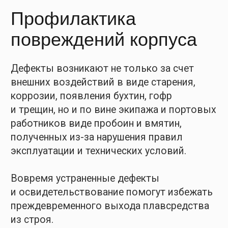
ГАРАНТИИ
Международная
сертификация
КАЧЕСТВА
СпецМорСервис
признанный РОССИЙСКИМ