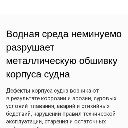
условий плавания, аварий и стихийных
бедствий, нарушений правил технической
эксплуатации, старения и остаточных
деформаций.
В итоге снижается прочность, нарушается
водонепроницаемость наружной обшивки,
ухудшается мореходность.
Степень снижения прочности корпуса
предусматривается нормативами
в проекте судна путём прямых надбавок
на износ, либо при помощи расчета
допустимых напряжений.