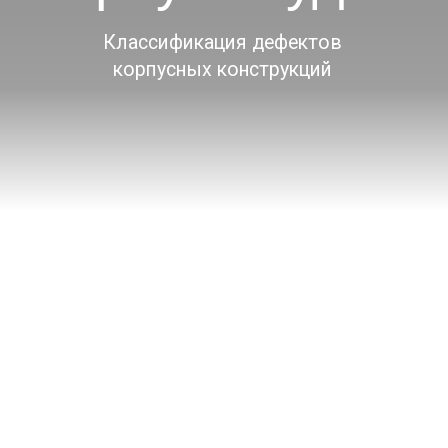
Водная среда неминуемо
разрушает
металлическую обшивку
корпуса судна
Дефекты корпуса судна возникают
в результате коррозии и эрозии, суровых