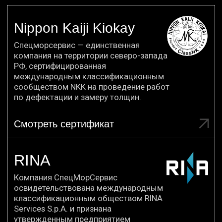
корпусных конструкций
с выполнением замеров остаточных
толщин на теплоходе» был завершён
без проблем. Большое спасибо
вашей фирме за качество
и своевременность. Желаем вам
удачи!
Ссылка на отзыв
ОТ РУКОВОДИТЕЛЯ
ООО «СПЕЦМОРСЕРВИС»
Компания СпецМорСервис — признанный
эксперт в области замеров остаточных
толщин, дефектации и судоремонта.