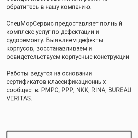
освидетельствована международным
классификационным обществом RINA
Services S.p.A. и признана
утвержденным предприятием
по замерам толщин и дефектации.
Смотреть сертификат
BUREAU VERITAS
Сертифицированы голландским
классификационным сообществом
Bureau Veritas на проведение работ
по замеру остаточных толщин
и дефектации корпусов.
РКО
Сертифицированы РОССИЙСКИМ
КЛАССИФИКАЦИОННЫМ ОБЩЕСТВОМ
на проведение судовых ремонтных
работ, дефектации корпусов
и оборудования.