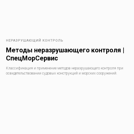
СЕРТИФИКАТЫ
Действительны
на 2025 год
НЕРАЗРУШАЮЩИЙ КОНТРОЛЬ
Методы неразрушающего контроля |
СпецМорСервис
Классификация и применение методов неразрушающего контроля при
освидетельствовании судовых конструкций и морских сооружений.